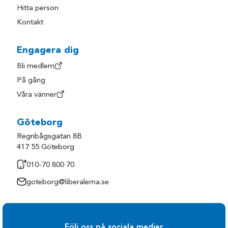
Hitta person
Kontakt
Engagera dig
Bli medlem
På gång
Våra vänner
Göteborg
Regnbågsgatan 8B
417 55 Göteborg
010-70 800 70
goteborg@liberalerna.se
Följ oss på sociala medier