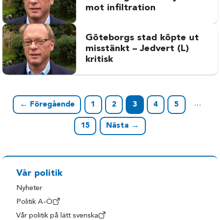
mot infiltration
Göteborgs stad köpte ut
misstänkt – Jedvert (L)
kritisk
…
← Föregående
1
2
3
4
5
15
Nästa →
Vår politik
Nyheter
Politik A-Ö
Vår politik på lätt svenska