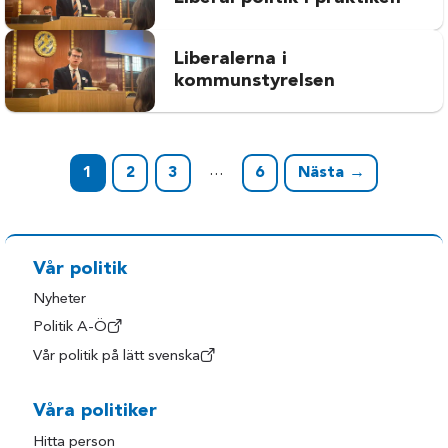
Liberalerna i
kommunstyrelsen
…
1
2
3
6
Nästa →
Vår politik
Nyheter
Politik A-Ö
Vår politik på lätt svenska
Våra politiker
Hitta person