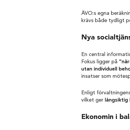
ÄVO:s egna beräknin
krävs både tydligt po
Nya socialtjän
En central informati
Fokus ligger på
”när
utan individuell be
insatser som mötesp
Enligt förvaltninge
vilket ger
långsiktig
Ekonomin i bal