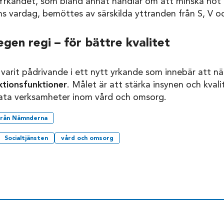
 Yrkandet, som bland annat handlar om att minska hot 
s vardag, bemöttes av särskilda yttranden från S, V o
egen regi – för bättre kvalitet
 varit pådrivande i ett nytt yrkande som innebär att 
ktionsfunktioner
. Målet är att stärka insynen och kval
ata verksamheter inom vård och omsorg.
från Nämnderna
Socialtjänsten
vård och omsorg