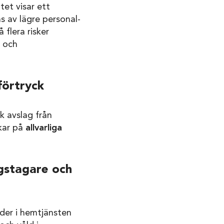
et visar ett
s av lägre personal-
å flera risker
g och
förtryck
k avslag från
kar på
allvarliga
gstagare och
er i hemtjänsten