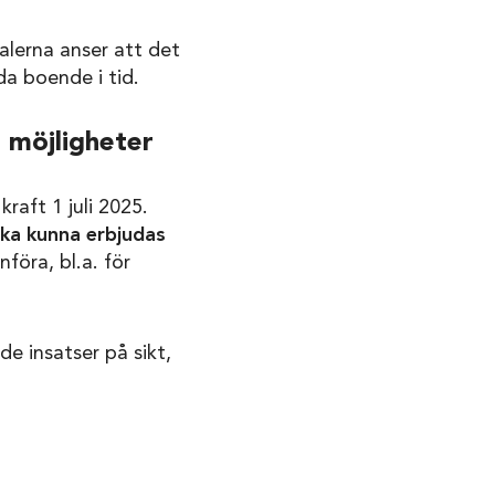
ralerna anser att det
ida boende i tid.
 möjligheter
raft 1 juli 2025.
ska kunna erbjudas
föra, bl.a. för
e insatser på sikt,