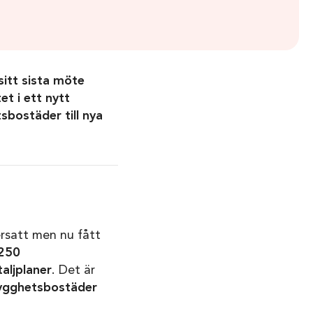
itt sista möte
 i ett nytt
tsbostäder till nya
ersatt men nu fått
 250
aljplaner
. Det är
rygghetsbostäder