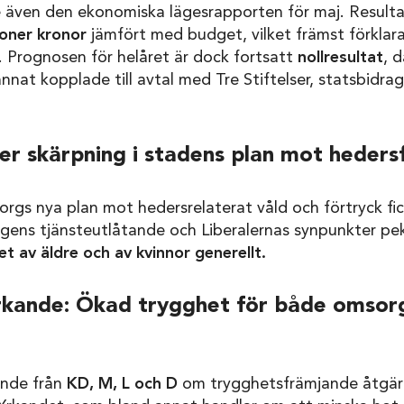
en den ekonomiska lägesrapporten för maj. Resultat
joner kronor
jämfört med budget, vilket främst förklara
. Prognosen för helåret är dock fortsatt
nollresultat
, d
annat kopplade till avtal med Tre Stiftelser, statsbidra
r skärpning i stadens plan mot heders
gs nya plan mot hedersrelaterat våld och förtryck fic
gens tjänsteutlåtande och Liberalernas synpunkter pe
et av äldre och av kvinnor generellt.
yrkande: Ökad trygghet för både omsor
nde från
KD, M, L och D
om trygghetsfrämjande åtgärd