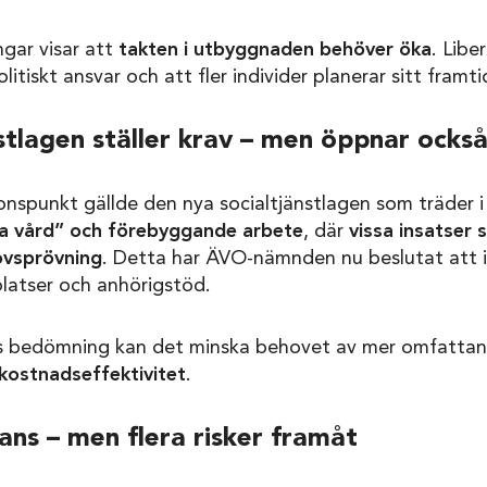
gar visar att
takten i utbyggnaden behöver öka
. Libe
litiskt ansvar och att fler individer planerar sitt framt
stlagen ställer krav – men öppnar också
onspunkt gällde den nya socialtjänstlagen som träder i k
a vård” och förebyggande arbete
, där
vissa insatser 
hovsprövning
. Detta har ÄVO-nämnden nu beslutat att in
latser och anhörigstöd.
ns bedömning kan det minska behovet av mer omfattand
 kostnadseffektivitet
.
ans – men flera risker framåt