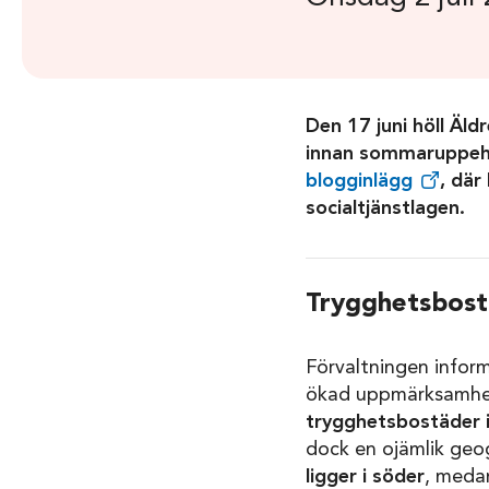
Den 17 juni höll Äl
innan sommaruppehå
blogginlägg
, där
socialtjänstlagen.
Trygghetsbostä
Förvaltningen inform
ökad uppmärksamhet.
trygghetsbostäder 
dock en ojämlik geog
ligger i söder
, meda