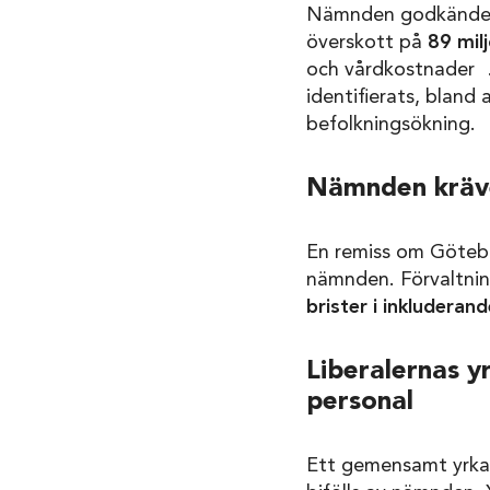
Nämnden godkände äv
överskott på
89 mil
och vårdkostnader
identifierats, bland 
befolkningsökning.
Nämnden kräve
En remiss om Götebor
nämnden. Förvaltnin
brister i inkluderand
Liberalernas 
personal
Ett gemensamt yrka