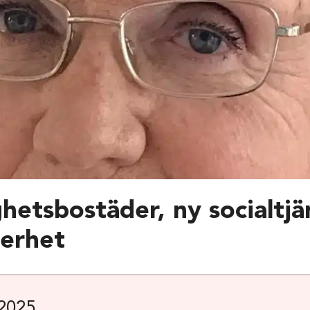
ghetsbostäder, ny socialtjä
kerhet
 2025