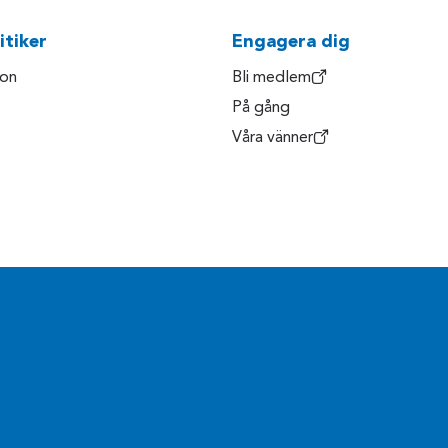
itiker
Engagera dig
son
Bli medlem
På gång
Våra vänner