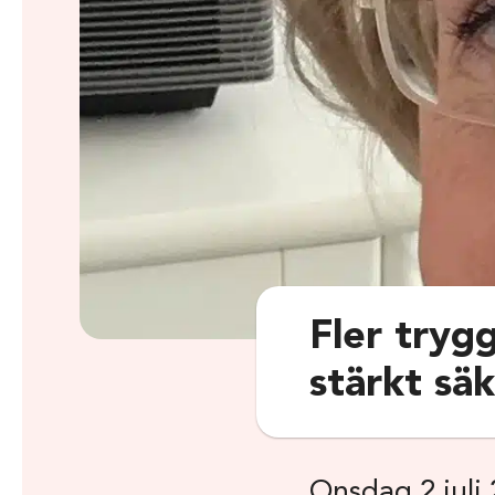
Fler tryg
stärkt sä
Onsdag 2 juli