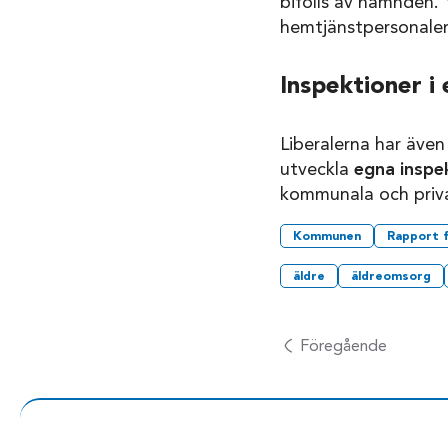
bifölls av nämnden.
hemtjänstpersonalen
Inspektioner i 
Liberalerna har även
utveckla
egna inspe
kommunala och priv
Kommunen
Rapport 
äldre
äldreomsorg
Föregående