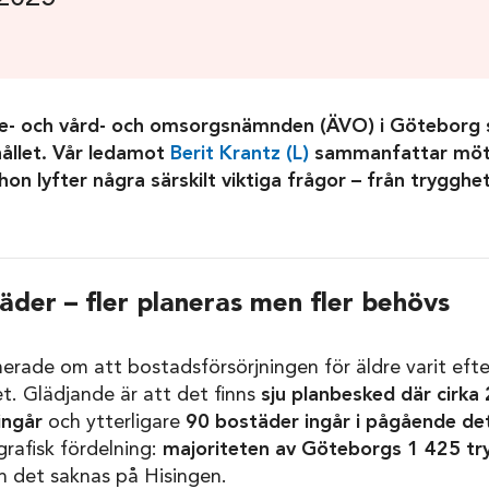
dre- och vård- och omsorgsnämnden (ÄVO) i Göteborg s
llet. Vår ledamot
Berit Krantz (L)
sammanfattar mötet
 hon lyfter några särskilt viktiga frågor – från trygghe
der – fler planeras men fler behövs
erade om att bostadsförsörjningen för äldre varit eft
 Glädjande är att det finns
sju planbesked där cirka
ingår
och ytterligare
90 bostäder ingår i pågående det
rafisk fördelning:
majoriteten av Göteborgs 1 425 t
n det saknas på Hisingen.