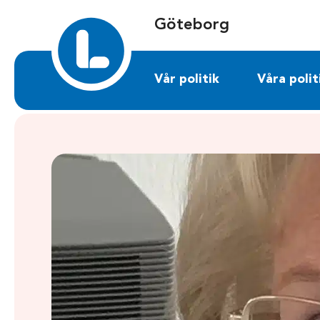
Sök på goteborg.liberalerna.se
Göteborg
Vår politik
Våra polit