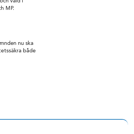
och våld i
ch MP.
nämnden nu ska
itetssäkra både