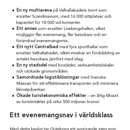
En ny multiarena
på Valhallabadets tomt som
ersätter Scandinavium, med 16 000 sittplatser och
kapacitet för 18 000 vid konserter​.
Ett annex
som ersätter Lisebergshallen, vilket
möjliggör fler evenemang, fler besökare och en
förändrad evenemangsmix​.
Ett nytt Centralbad
med fyra sporthallar som
ersätter Valhallabadet, vilket innebär en fördubbling av
antalet besökare jämfört med idag.
En ny stadsdel
med bostäder, verksamhetslokaler
och utökade grönområden​.
Samordnade logistiklösningar
med Svenska
Mässan för att effektivisera transporter och minimera
klimatpåverkan​.
Ökade turistekonomiska effekter
– en årlig tillväxt
av turistintäkter på cirka 500 miljoner kronor​.
Ett evenemangsnav i världsklass
Med detta beslut tar Göteborg ett avgörande steg mot