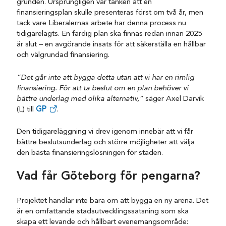
grunden. Ursprungligen var tanken att en
finansieringsplan skulle presenteras först om två år, men
tack vare Liberalernas arbete har denna process nu
tidigarelagts. En färdig plan ska finnas redan innan 2025
är slut – en avgörande insats för att säkerställa en hållbar
och välgrundad finansiering.
”Det går inte att bygga detta utan att vi har en rimlig
finansiering. För att ta beslut om en plan behöver vi
bättre underlag med olika alternativ,”
säger Axel Darvik
(L) till
GP
.
Den tidigareläggning vi drev igenom innebär att vi får
bättre beslutsunderlag och större möjligheter att välja
den bästa finansieringslösningen för staden.
Vad får Göteborg för pengarna?
Projektet handlar inte bara om att bygga en ny arena. Det
är en omfattande stadsutvecklingssatsning som ska
skapa ett levande och hållbart evenemangsområde: