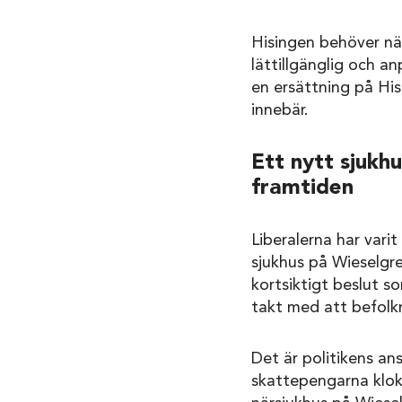
Hisingen behöver när
lättillgänglig och 
en ersättning på His
innebär.
Ett nytt sjukh
framtiden
Liberalerna har varit
sjukhus på Wieselgre
kortsiktigt beslut s
takt med att befolk
Det är politikens ans
skattepengarna klokt