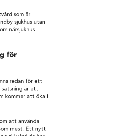
tvård som är
undby sjukhus utan
som närsjukhus
g för
inns redan för ett
 satsning är ett
om kommer att öka i
ar om att använda
 som mest. Ett nytt