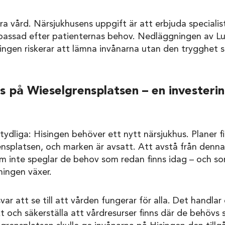
a vård. Närsjukhusens uppgift är att erbjuda specialis
anpassad efter patienternas behov. Nedläggningen av L
ingen riskerar att lämna invånarna utan den trygghet 
us på Wieselgrensplatsen – en investerin
 tydliga: Hisingen behöver ett nytt närsjukhus. Planer f
nsplatsen, och marken är avsatt. Att avstå från denna
om inte speglar de behov som redan finns idag – och s
ningen växer.
var att se till att vården fungerar för alla. Det handl
 och säkerställa att vårdresurser finns där de behövs