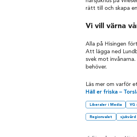
närsjukhus på Wiesel
rätt till och skapa e
Vi vill värna v
Alla på Hisingen fört
Att lägga ned Lundby
svek mot invånarna. 
behöver.
Läs mer om varför et
Håll er friska – Tor
Liberaler i Media
VG 
Regionvalet
sjukvård