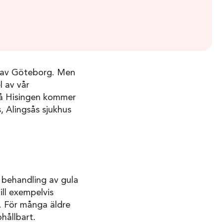
l av Göteborg. Men
l av vår
 på Hisingen kommer
, Alingsås sjukhus
r behandling av gula
ill exempelvis
n. För många äldre
hållbart.