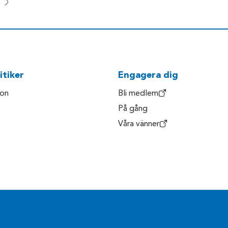
a
itiker
Engagera dig
son
Bli medlem
På gång
Våra vänner