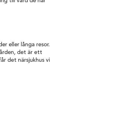
ng till vård de har
er eller långa resor.
ården, det är ett
år det närsjukhus vi