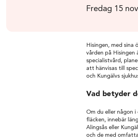
Fredag 15 no
Hisingen, med sina 
vården på Hisingen ä
specialistvård, plan
att hänvisas till sp
och Kungälvs sjukhus
Vad betyder d
Om du eller någon i d
fläcken, innebär läng
Alingsås eller Kungä
och de med omfattan