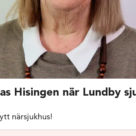
as Hisingen när Lundby sj
nytt närsjukhus!