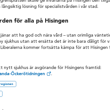
grensplatsen skulle ge invånarna på Hisingen den tillgå
n långsiktig lösning för specialistvården i vår stad.
ården för alla på Hisingen
jänar att ha god och nära vård – utan orimliga väntetid
 sjukhus utan att ersätta det är inte bara dåligt för v
Liberalerna kommer fortsätta kämpa för att Hisingen f
t nytt sjukhus är avgörande för Hisingens framtid:
slanda-Öckerötidningen
.
regionen