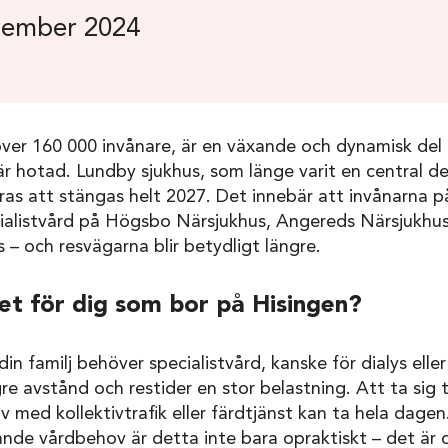
vember 2024
över 160 000 invånare, är en växande och dynamisk de
r hotad. Lundby sjukhus, som länge varit en central de
eras att stängas helt 2027. Det innebär att invånarna
ecialistvård på Högsbo Närsjukhus, Angereds Närsjukhus
 – och resvägarna blir betydligt längre.
et för dig som bor på Hisingen?
in familj behöver specialistvård, kanske för dialys elle
re avstånd och restider en stor belastning. Att ta sig t
lv med kollektivtrafik eller färdtjänst kan ta hela dage
de vårdbehov är detta inte bara opraktiskt – det är o