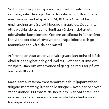
Vi liberaler tror på en sjukvård som sätter patienten i
centrum, inte ideologi. Därför föreslår vi nu, tillsammans
med våra samarbetsparter i M, KD och C, en riktad
upphandling av vård vid Högsbo närsjukhus. Det är inte
ett avvecklande av den offentliga vården – det är ett
nödvändigt komplement. Genom att släppa in fler aktörer
kan vi snabbt öka vårdvolymerna, kapa köerna och ge
människor den vård de har rätt till.
Erfarenheter visar att privata vårdgivare kan bidra till både
ökad tillgänglighet och god kvalitet. Det handlar inte om
vinstjakt, utan om att använda tillgängliga resurser på ett
ansvarsfullt sätt.
Socialdemokraterna, Vänsterpartiet och Miljöpartiet har
tidigare motsatt sig liknande lösningar – även när behovet
varit skriande. Nu måste de tänka om. När patienter lider
och resurser står oanvända kan vi inte låta ideologiska
låsningar stå i vägen.