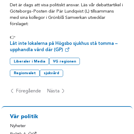
Det är dags att visa politiskt ansvar. Läs vår debattartikel i
Göteborgs-Posten där Pär Lundqvist (L) tillsammans
med sina kollegor i Grönblå Samverkan utvecklar
förslaget:
👉
Låt inte lokalerna på Högsbo sjukhus stå tomma –
upphandla vård där (GP)
Liberaler i Media
VG regionen
Regionvalet
sjukvård
Föregående
Nästa
Vår politik
Nyheter