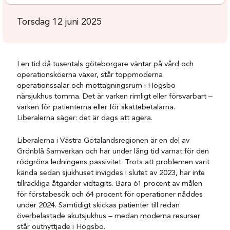
Torsdag 12 juni 2025
I en tid då tusentals göteborgare väntar på vård och
operationsköerna växer, står toppmoderna
operationssalar och mottagningsrum i Högsbo
närsjukhus tomma. Det är varken rimligt eller försvarbart –
varken för patienterna eller för skattebetalarna.
Liberalerna säger: det är dags att agera.
Liberalerna i Västra Götalandsregionen är en del av
Grönblå Samverkan och har under lång tid varnat för den
rödgröna ledningens passivitet. Trots att problemen varit
kända sedan sjukhuset invigdes i slutet av 2023, har inte
tillräckliga åtgärder vidtagits. Bara 61 procent av målen
för förstabesök och 64 procent för operationer nåddes
under 2024. Samtidigt skickas patienter till redan
överbelastade akutsjukhus – medan moderna resurser
står outnyttjade i Högsbo.