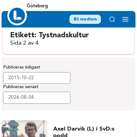
Göteborg
Bli medlem
Etikett:
Tystnadskultur
Sida 2 av 4
Publiceras tidigast
Publiceras senast
Axel Darvik (L) i SvD:s
podd