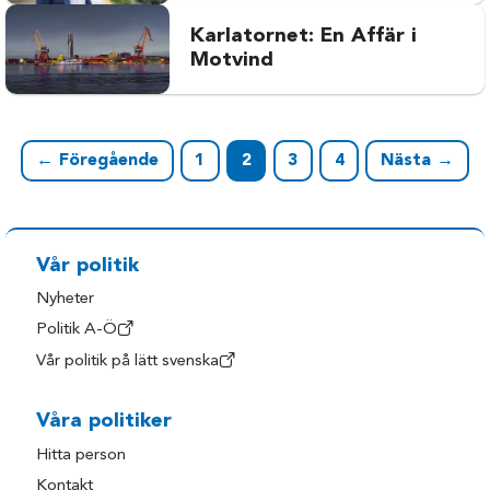
Karlatornet: En Affär i
Motvind
← Föregående
1
2
3
4
Nästa →
Vår politik
Nyheter
Politik A-Ö
Vår politik på lätt svenska
Våra politiker
Hitta person
Kontakt