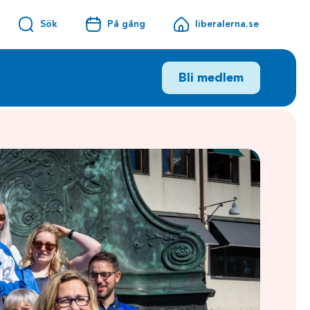
Sök
På gång
liberalerna.se
Bli medlem