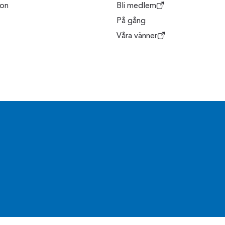
son
Bli medlem
På gång
Våra vänner