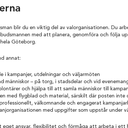
erna
n blir du en viktig del av valorganisationen. Du arb
mbudsmannen med att planera, genomföra och följa u
i hela Göteborg.
nd annat:
e i kampanjer, utdelningar och väljarmöten
nd människor – på torg, i stadsdelar och vid eveneman
lontärer och hjälpa till att samla människor till kampan
n med flygblad och material, särskilt där posten inte 
tt professionellt, välkomnande och engagerat kampanja
anjorganisationen med uppgifter som uppstår under 
t eget ansvar, flexibilitet och förmåga att arbeta i et