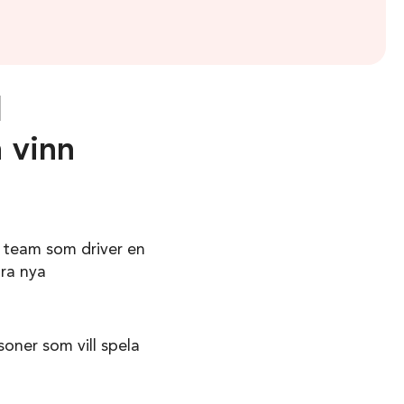
l
 vinn
tt team som driver en
åra nya
oner som vill spela