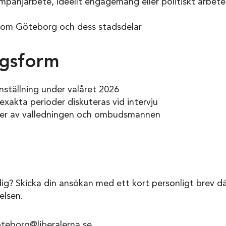
mpanjarbete, ideellt engagemang eller politiskt arbete
om Göteborg och dess stadsdelar
ngsform
ställning under valåret 2026
xakta perioder diskuteras vid intervju
ker av valledningen och ombudsmannen
 dig? Skicka din ansökan med ett kort personligt brev d
relsen.
oteborg@liberalerna.se