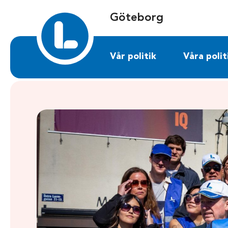
Sök på goteborg.liberalerna.se
Göteborg
Vår politik
Våra polit