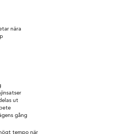
etar nära
pp
g
jinsatser
delas ut
rbete
vägens gång
t högt tempo när