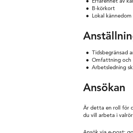
Erfarenhet av ka
B-körkort
Lokal kännedom 
Anställni
Tidsbegränsad an
Omfattning och e
Arbetsledning s
Ansökan
Är detta en roll för
du vill arbeta i valrö
Ansök via e-post: g