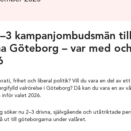
2–3 kampanjombudsmän til
na Göteborg – var med och
6
ati, frihet och liberal politik? Vill du vara en del av e
nergifylld valrörelse i Göteborg? Då kan du vara en av v
nför valet 2026.
 söker nu 2–3 drivna, självgående och utåtriktade pers
 nå ut till göteborgarna under valåret.