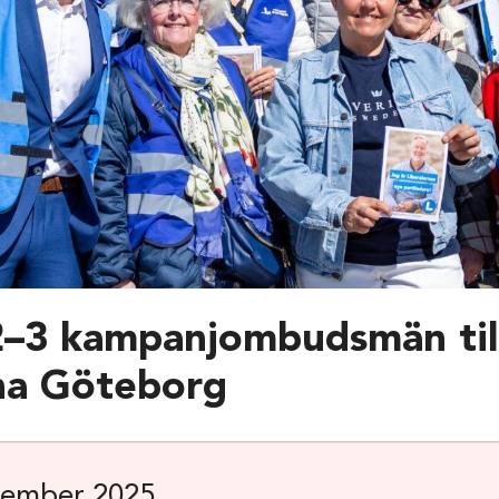
2–3 kampanjombudsmän til
na Göteborg
cember 2025