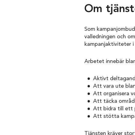
Om tjänst
Som kampanjombudsma
valledningen och o
kampanjaktiviteter 
Arbetet innebär bla
Aktivt deltagand
Att vara ute bla
Att organisera vo
Att täcka område
Att bidra till e
Att stötta kamp
Tjänsten kräver stor