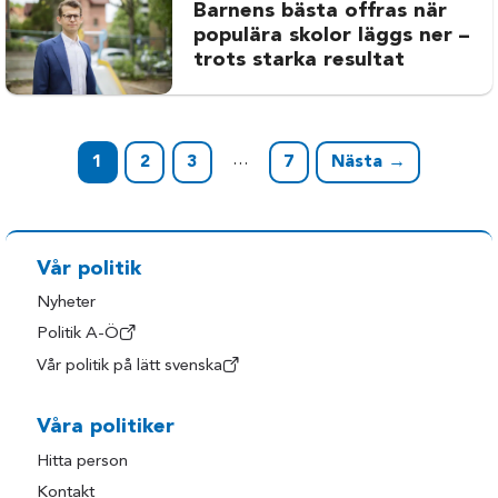
Barnens bästa offras när
populära skolor läggs ner –
trots starka resultat
…
1
2
3
7
Nästa →
Vår politik
Nyheter
Politik A-Ö
Vår politik på lätt svenska
Våra politiker
Hitta person
Kontakt