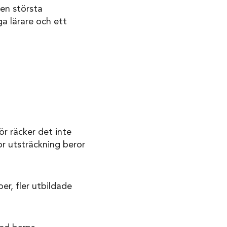
den största
ga lärare och ett
t
r räcker det inte
or utsträckning beror
r, fler utbildade