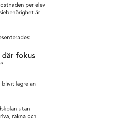
 kostnaden per elev
siebehörighet är
esenterades:
r där fokus
.”
blivit lägre än
dskolan utan
kriva, räkna och