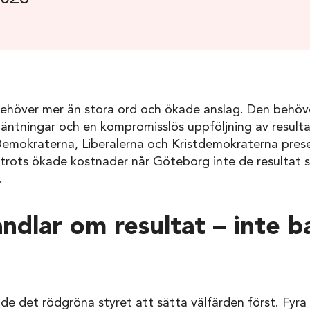
ehöver mer än stora ord och ökade anslag. Den behöve
väntningar och en kompromisslös uppföljning av result
mokraterna, Liberalerna och Kristdemokraterna prese
 trots ökade kostnader når Göteborg inte de resultat 
.
andlar om resultat – inte b
ade det rödgröna styret att sätta välfärden först. Fyra 