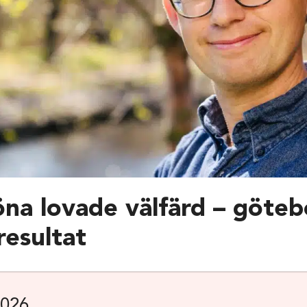
na lovade välfärd – göte
resultat
2026