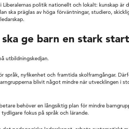
 Liberalernas politik nationellt och lokalt: kunskap är 
lan ska präglas av höga förväntningar, studiero, skickli
 ledarskap.
 ska ge barn en stark star
på utbildningskedjan.
r språk, nyfikenhet och framtida skolframgångar. Därfö
arngrupperna blivit något mindre när utvecklingen i st
etare behöver en långsiktig plan för mindre barngruppe
t tydligare fokus på språk och lärande.