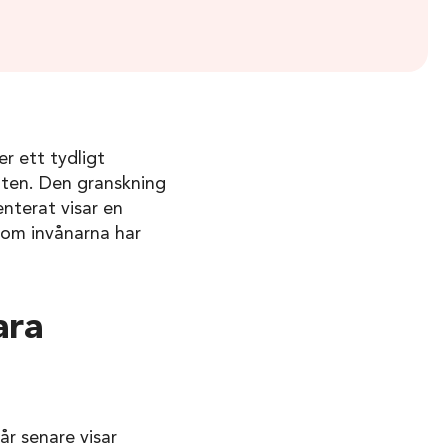
r ett tydligt
aten. Den granskning
nterat visar en
som invånarna har
ara
år senare visar