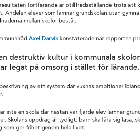
resultaten fortfarande är otillfredsställande trots att
tet. Andelen elever som lämnar grundskolan utan gymna
llnaderna mellan skolor består.
ommunalråd
Axel Darvik
konstaterade när rapporten pr
 en destruktiv kultur i kommunala skolo
har legat på omsorg i stället för lärande
beskrivning av ett system där vuxnas ambitioner ibland 
r.
ar inte en skola där nästan var fjärde elev lämnar grun
r. Skolans uppdrag är tydligt: barn ska lära sig läsa, s
g som ger frihet genom hela livet.