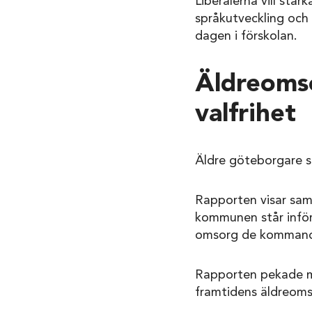
Liberalerna vill stä
språkutveckling och 
dagen i förskolan.
Äldreomso
valfrihet
Äldre göteborgare s
Rapporten visar sam
kommunen står inför
omsorg de kommand
Rapporten pekade med
framtidens äldreoms