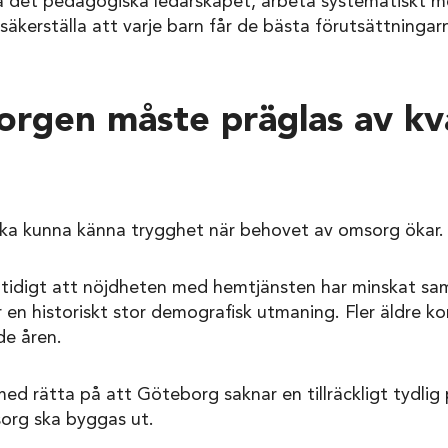
rka det pedagogiska ledarskapet, arbeta systematiskt 
säkerställa att varje barn får de bästa förutsättningar
rgen måste präglas av kva
ka kunna känna trygghet när behovet av omsorg ökar.
tidigt att nöjdheten med hemtjänsten har minskat sa
 en historiskt stor demografisk utmaning. Fler äldre 
e åren.
 rätta på att Göteborg saknar en tillräckligt tydlig p
org ska byggas ut.