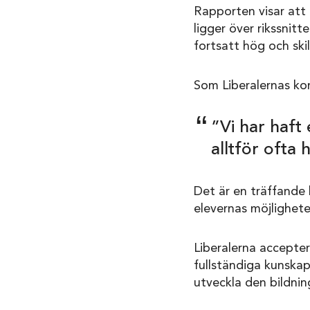
Rapporten visar att 
ligger över rikssnit
fortsatt hög och ski
Som Liberalernas k
”Vi har haft
alltför ofta 
Det är en träffande 
elevernas möjlighete
Liberalerna accepter
fullständiga kunskape
utveckla den bildnin