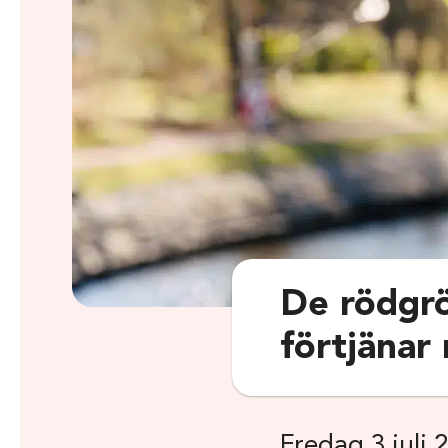
De rödgrö
förtjänar 
Fredag 3 juli 