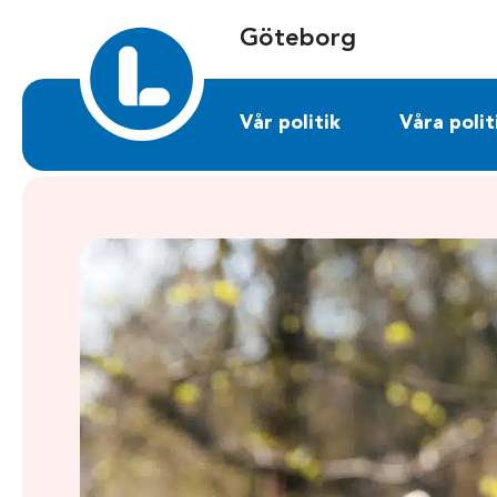
Sök på goteborg.liberalerna.se
Göteborg
Vår politik
Våra polit