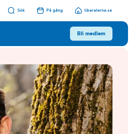
Sök
På gång
liberalerna.se
Bli medlem