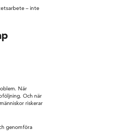
tetsarbete – inte
ap
roblem. När
pföljning. Och när
 människor riskerar
 och genomföra