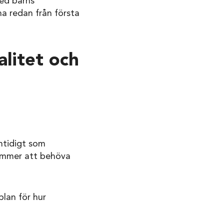
med barns
na redan från första
litet och
mtidigt som
kommer att behöva
lan för hur