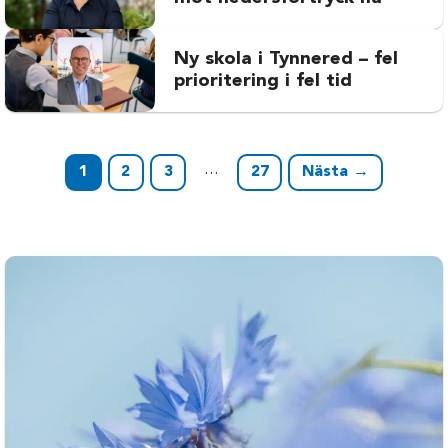
Ny skola i Tynnered – fel
prioritering i fel tid
…
1
2
3
27
Nästa →